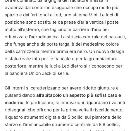
Ora è dominato dalla griglia del radiatore messa in
evidenza dal contorno esagonale che occupa molto più
spazio e dai fari tondi a Led, uno stilema Mini. Le luci di
posizione sono sostituite da prese d’aria verticali poste
molto all’esterno, che tagliano le barriere d’aria per
ottimizzare l’aerodinamica. La striscia centrale del paraurti,
che funge anche da porta targa, è del medesimo colore
della carrozzeria mentre prima era nero. Un nuovo design
è stato realizzato per le fiancate e per la grembialatura
posteriore, mentre le luci a Led dietro si riconoscono per
la bandiera Union Jack di serie.
Gli interni si caratterizzano per avere ridotto giunture e
pulsanti dando
all’abitacolo un aspetto più sofisticato e
moderno
. In particolare, le innovazioni riguardano i volanti
ridisegnati che offrono per la prima volta il riscaldamento,
il quadro strumenti digitale da 5 pollici sul piantone dello
sterzo e l’immancabile strumento centrale da 8,8 pollici,