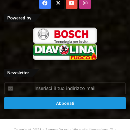
Facebook
X
You
Instagram
Tube
Powered by
Newsletter
Inserisci
il
tuo
indirizzo
mail
Copyright 2021 - 3emme2a srl - Via della liberazione 71 -