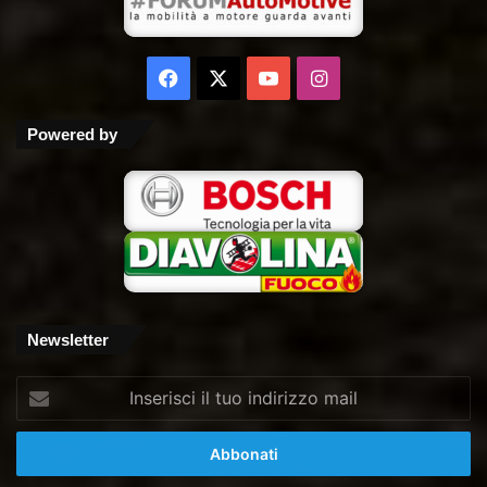
Facebook
X
You
Instagram
Tube
Powered by
Newsletter
Inserisci
il
tuo
indirizzo
mail