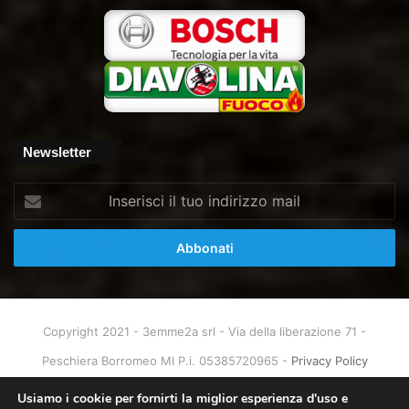
Newsletter
Inserisci
il
tuo
indirizzo
mail
Copyright 2021 - 3emme2a srl - Via della liberazione 71 -
Peschiera Borromeo MI P.i. 05385720965 -
Privacy Policy
Home
About
Info & Contatti
Usiamo i cookie per fornirti la miglior esperienza d'uso e