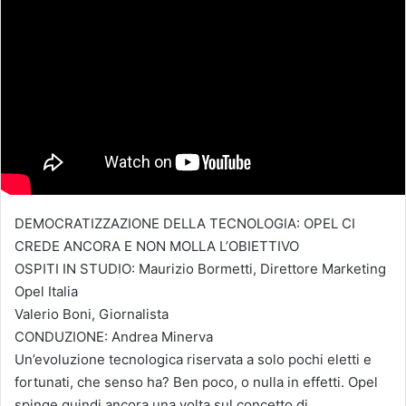
DEMOCRATIZZAZIONE DELLA TECNOLOGIA: OPEL CI
CREDE ANCORA E NON MOLLA L’OBIETTIVO
OSPITI IN STUDIO: Maurizio Bormetti, Direttore Marketing
Opel Italia
Valerio Boni, Giornalista
CONDUZIONE: Andrea Minerva
Un’evoluzione tecnologica riservata a solo pochi eletti e
fortunati, che senso ha? Ben poco, o nulla in effetti. Opel
spinge quindi ancora una volta sul concetto di