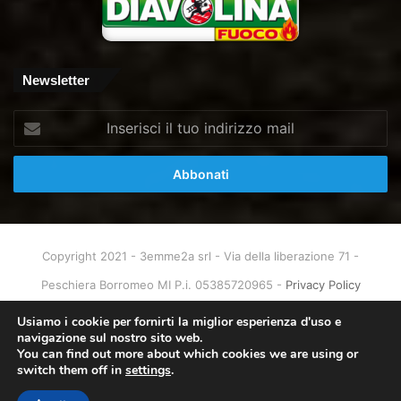
Newsletter
Inserisci
il
tuo
indirizzo
mail
Copyright 2021 - 3emme2a srl - Via della liberazione 71 -
Peschiera Borromeo MI P.i. 05385720965 -
Privacy Policy
Home
About
Info & Contatti
Usiamo i cookie per fornirti la miglior esperienza d'uso e
navigazione sul nostro sito web.
You can find out more about which cookies we are using or
Facebook
X
You
Instagram
switch them off in
settings
.
Tube