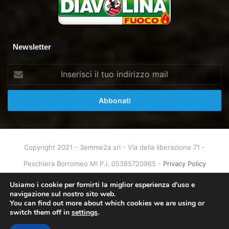
Newsletter
Inserisci
il
tuo
indirizzo
mail
Copyright 2021 - 3emme2a srl - Via della liberazione 71 -
Peschiera Borromeo MI P.i. 05385720965 -
Privacy Policy
Home
About
Info & Contatti
Usiamo i cookie per fornirti la miglior esperienza d'uso e
navigazione sul nostro sito web.
You can find out more about which cookies we are using or
Facebook
X
You
Instagram
switch them off in
settings
.