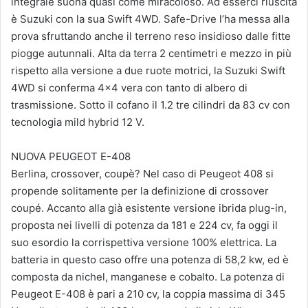
integrale suona quasi come miracoloso. Ad esserci riuscita
è Suzuki con la sua Swift 4WD. Safe-Drive l’ha messa alla
prova sfruttando anche il terreno reso insidioso dalle fitte
piogge autunnali. Alta da terra 2 centimetri e mezzo in più
rispetto alla versione a due ruote motrici, la Suzuki Swift
4WD si conferma 4×4 vera con tanto di albero di
trasmissione. Sotto il cofano il 1.2 tre cilindri da 83 cv con
tecnologia mild hybrid 12 V.
NUOVA PEUGEOT E-408
Berlina, crossover, coupè? Nel caso di Peugeot 408 si
propende solitamente per la definizione di crossover
coupé. Accanto alla già esistente versione ibrida plug-in,
proposta nei livelli di potenza da 181 e 224 cv, fa oggi il
suo esordio la corrispettiva versione 100% elettrica. La
batteria in questo caso offre una potenza di 58,2 kw, ed è
composta da nichel, manganese e cobalto. La potenza di
Peugeot E-408 è pari a 210 cv, la coppia massima di 345