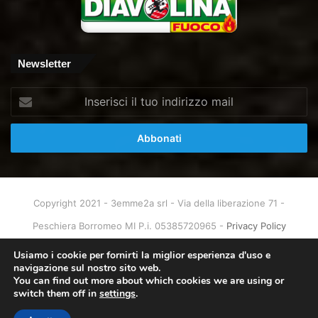
Newsletter
Inserisci
il
tuo
indirizzo
mail
Copyright 2021 - 3emme2a srl - Via della liberazione 71 -
Peschiera Borromeo MI P.i. 05385720965 -
Privacy Policy
Home
About
Info & Contatti
Usiamo i cookie per fornirti la miglior esperienza d'uso e
navigazione sul nostro sito web.
You can find out more about which cookies we are using or
Facebook
X
You
Instagram
switch them off in
settings
.
Tube