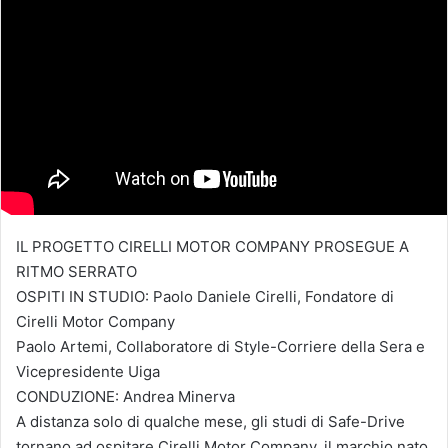
IL PROGETTO CIRELLI MOTOR COMPANY PROSEGUE A
RITMO SERRATO
OSPITI IN STUDIO: Paolo Daniele Cirelli, Fondatore di
Cirelli Motor Company
Paolo Artemi, Collaboratore di Style-Corriere della Sera e
Vicepresidente Uiga
CONDUZIONE: Andrea Minerva
A distanza solo di qualche mese, gli studi di Safe-Drive
tornano ad ospitare Cirelli Motor Company, il marchio nato