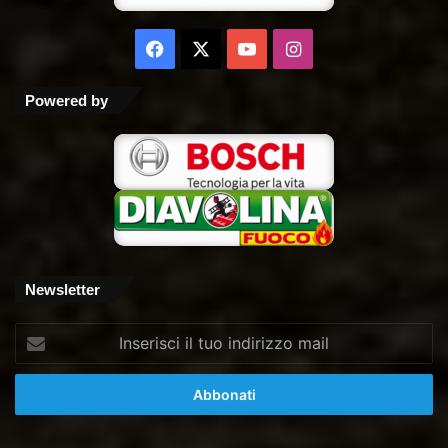
Facebook
X
You
Instagram
Tube
Powered by
Newsletter
Inserisci
il
tuo
indirizzo
mail