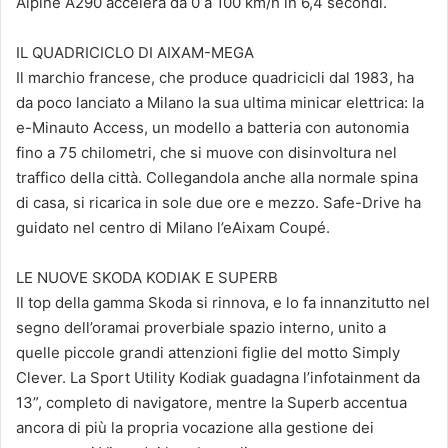
Alpine A290 accelera da 0 a 100 km/h in 6,4 secondi.
IL QUADRICICLO DI AIXAM-MEGA
Il marchio francese, che produce quadricicli dal 1983, ha
da poco lanciato a Milano la sua ultima minicar elettrica: la
e-Minauto Access, un modello a batteria con autonomia
fino a 75 chilometri, che si muove con disinvoltura nel
traffico della città. Collegandola anche alla normale spina
di casa, si ricarica in sole due ore e mezzo. Safe-Drive ha
guidato nel centro di Milano l’eAixam Coupé.
LE NUOVE SKODA KODIAK E SUPERB
Il top della gamma Skoda si rinnova, e lo fa innanzitutto nel
segno dell’oramai proverbiale spazio interno, unito a
quelle piccole grandi attenzioni figlie del motto Simply
Clever. La Sport Utility Kodiak guadagna l’infotainment da
13”, completo di navigatore, mentre la Superb accentua
ancora di più la propria vocazione alla gestione dei