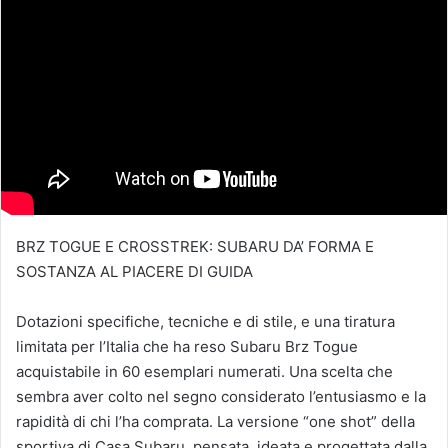
BRZ TOGUE E CROSSTREK: SUBARU DA’ FORMA E
SOSTANZA AL PIACERE DI GUIDA
Dotazioni specifiche, tecniche e di stile, e una tiratura
limitata per l’Italia che ha reso Subaru Brz Togue
acquistabile in 60 esemplari numerati. Una scelta che
sembra aver colto nel segno considerato l’entusiasmo e la
rapidità di chi l’ha comprata. La versione “one shot” della
sportiva di Casa Subaru, pensata, ideata e progettata dalla