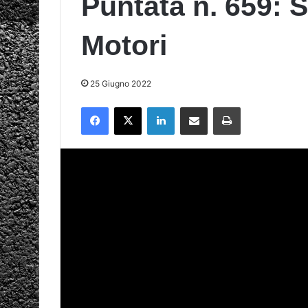
Puntata n. 659: S
Motori
25 Giugno 2022
Facebook
X
LinkedIn
Condividi via mail
Stampa