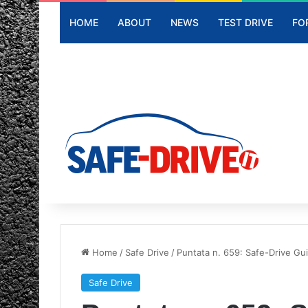
HOME
ABOUT
NEWS
TEST DRIVE
FO
Home
/
Safe Drive
/
Puntata n. 659: Safe-Drive Gui
Safe Drive