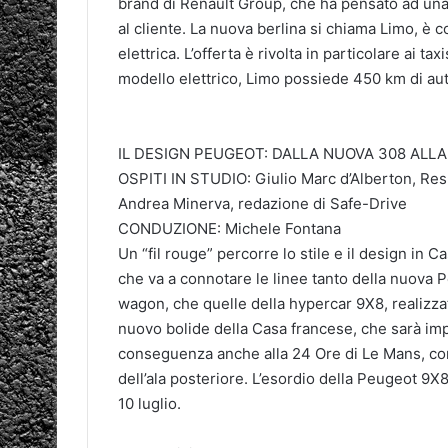
brand di Renault Group, che ha pensato ad una 
al cliente. La nuova berlina si chiama Limo, è
elettrica. L’offerta è rivolta in particolare ai t
modello elettrico, Limo possiede 450 km di au
IL DESIGN PEUGEOT: DALLA NUOVA 308 ALLA
OSPITI IN STUDIO: Giulio Marc d’Alberton, Res
Andrea Minerva, redazione di Safe-Drive
CONDUZIONE: Michele Fontana
Un “fil rouge” percorre lo stile e il design in 
che va a connotare le linee tanto della nuova 
wagon, che quelle della hypercar 9X8, realizzat
nuovo bolide della Casa francese, che sarà i
conseguenza anche alla 24 Ore di Le Mans, conf
dell’ala posteriore. L’esordio della Peugeot 9X
10 luglio.