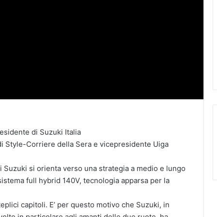
idente di Suzuki Italia
i Style-Corriere della Sera e vicepresidente Uiga
di Suzuki si orienta verso una strategia a medio e lungo
istema full hybrid 140V, tecnologia apparsa per la
eplici capitoli. E’ per questo motivo che Suzuki, in
lto in particolare agli amanti delle due ruote, ha