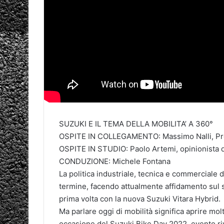
SUZUKI E IL TEMA DELLA MOBILITA’ A 360°
OSPITE IN COLLEGAMENTO: Massimo Nalli, Pres
OSPITE IN STUDIO: Paolo Artemi, opinionista d
CONDUZIONE: Michele Fontana
La politica industriale, tecnica e commerciale 
termine, facendo attualmente affidamento sul s
prima volta con la nuova Suzuki Vitara Hybrid.
Ma parlare oggi di mobilità significa aprire molt
occasione del Suzuki Bike Day 2022, evento rivo