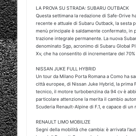
LA PROVA SU STRADA: SUBARU OUTBACK
Questa settimana la redazione di Safe-Drive ha l
recente e attuale di Subaru Outback, la sesta 
menù principale è saldamente confermato, in p
trazione integrale permanente. La nuova Subaru
denominato Sgp, acronimo di Subaru Global Pl
Xv, che ha consentito di incrementare del 70% il 
NISSAN JUKE FULL HYBRID
Un tour da Milano Porta Romana a Como ha sanc
città europee, di Nissan Juke Hybrid, la prima
tecnico, il motore turbobenzina da 94 cv è abb
particolare attenzione la merita il cambio auto
Scuderia Renault-Alpine di F.1, e capace di u
RENAULT LIMO MOBILIZE
Segni della mobilità che cambia: è arrivata l’au