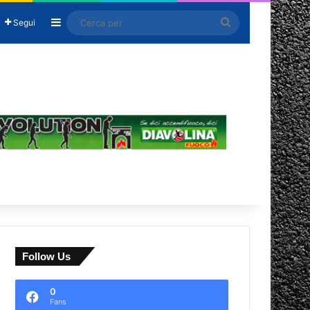
Barra laterale
Cerca
Segui
per
Follow Us
0
Fans