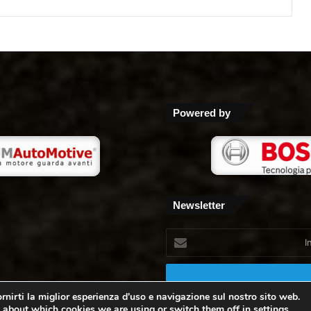
Powered by
Newsletter
Inserisci
il
tuo
indirizzo
mail
rnirti la miglior esperienza d'uso e navigazione sul nostro sito web.
 about which cookies we are using or switch them off in
settings
.