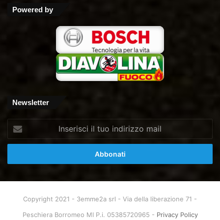
Tube
Powered by
Newsletter
Inserisci
il
tuo
indirizzo
mail
Copyright 2021 - 3emme2a srl - Via della liberazione 71 -
Peschiera Borromeo MI P.i. 05385720965 -
Privacy Policy