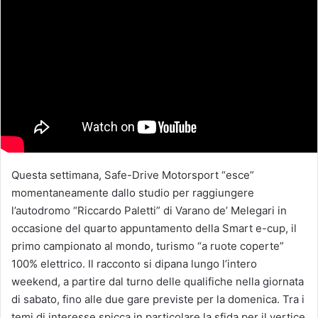
Questa settimana, Safe-Drive Motorsport “esce”
momentaneamente dallo studio per raggiungere
l’autodromo “Riccardo Paletti” di Varano de’ Melegari in
occasione del quarto appuntamento della Smart e-cup, il
primo campionato al mondo, turismo “a ruote coperte”
100% elettrico. Il racconto si dipana lungo l’intero
weekend, a partire dal turno delle qualifiche nella giornata
di sabato, fino alle due gare previste per la domenica. Tra i
temi di interesse spicca in particolare la sfida per il vertice