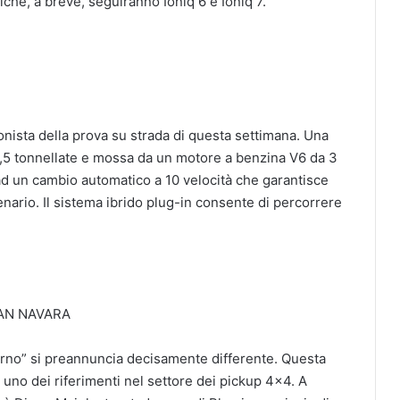
hé, a breve, seguiranno Ioniq 6 e Ioniq 7.
gonista della prova su strada di questa settimana. Una
2,5 tonnellate e mossa da un motore a benzina V6 da 3
ad un cambio automatico a 10 velocità che garantisce
enario. Il sistema ibrido plug-in consente di percorrere
AN NAVARA
orno” si preannuncia decisamente differente. Questa
 uno dei riferimenti nel settore dei pickup 4×4. A