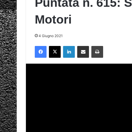
Puntata n. 615: S
Motori
4 Giugno 2021
Facebook
X
LinkedIn
Condividi via mail
Stampa