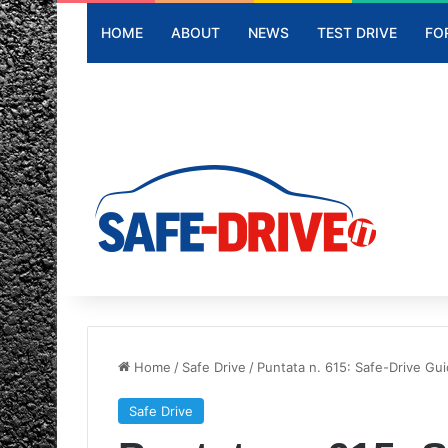
HOME
ABOUT
NEWS
TEST DRIVE
FO
Home
/
Safe Drive
/
Puntata n. 615: Safe-Drive Gui
Safe Drive