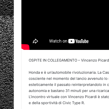
OSPITE IN COLLEGAMENTO – Vincenzo Picardi, 
Honda e è un’automobile rivoluzionaria. La Ca
cosciente nel momento del lancio avvenuto lo s
esteticamente il passato reinterpretandolo in 
autonomia e bastano 31 minuti per una ricarica
L‘incontro virtuale con Vincenzo Picardi è sta
e della sportività di Civic Type R.