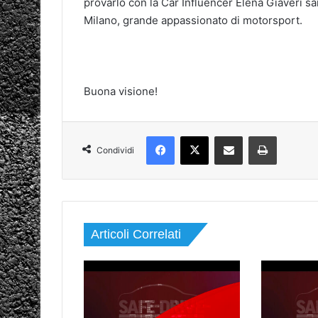
provarlo con la Car Influencer Elena Giaveri sa
Milano, grande appassionato di motorsport.
Buona visione!
Facebook
X
Condividi via mail
Stampa
Condividi
Articoli Correlati