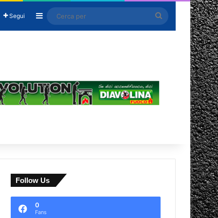
Barra laterale
Cerca
Segui
per
Follow Us
0
Fans