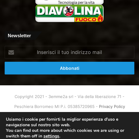
Newsletter
Inserisci
il
tuo
indirizzo
mail
Copyright 2021 - 3emme2a srl - Via della liberazione 71 -
Peschiera Borromeo MI P.i. 05385720965 -
Privacy Policy
Home
About
Info & Contatti
Usiamo i cookie per fornirti la miglior esperienza d'uso e
navigazione sul nostro sito web.
You can find out more about which cookies we are using or
Facebook
X
You
Instagram
switch them off in
settings
.