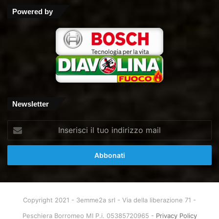
Tube
Powered by
Newsletter
Inserisci
il
tuo
indirizzo
mail
Copyright 2021 - 3emme2a srl - Via della liberazione 71 -
Peschiera Borromeo MI P.i. 05385720965 -
Privacy Policy