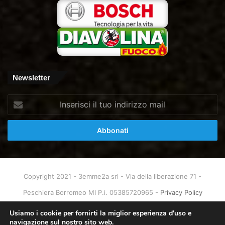
Newsletter
Inserisci
il
tuo
indirizzo
mail
Copyright 2021 - 3emme2a srl - Via della liberazione 71 -
Peschiera Borromeo MI P.i. 05385720965 -
Privacy Policy
Home
About
Info & Contatti
Usiamo i cookie per fornirti la miglior esperienza d'uso e
navigazione sul nostro sito web.