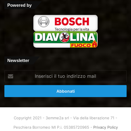
Tube
Powered by
Newsletter
Inserisci
il
tuo
indirizzo
mail
Copyright 2021 - 3emme2a srl - Via della liberazione 71 -
Peschiera Borromeo MI P.i. 05385720965 -
Privacy Policy