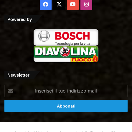
Facebook
X
You
Instagram
Tube
Powered by
Newsletter
Inserisci
il
tuo
indirizzo
mail