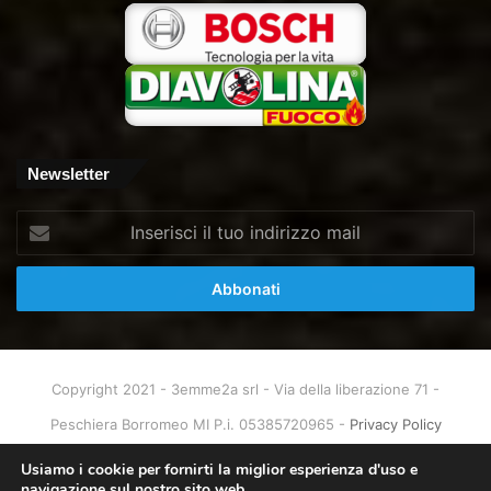
Newsletter
Inserisci
il
tuo
indirizzo
mail
Copyright 2021 - 3emme2a srl - Via della liberazione 71 -
Peschiera Borromeo MI P.i. 05385720965 -
Privacy Policy
Home
About
Info & Contatti
Usiamo i cookie per fornirti la miglior esperienza d'uso e
navigazione sul nostro sito web.