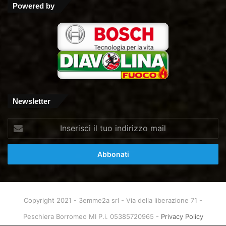
Powered by
Newsletter
Inserisci
il
tuo
indirizzo
mail
Copyright 2021 - 3emme2a srl - Via della liberazione 71 -
Peschiera Borromeo MI P.i. 05385720965 -
Privacy Policy