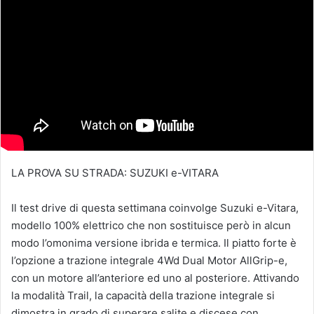
LA PROVA SU STRADA: SUZUKI e-VITARA
Il test drive di questa settimana coinvolge Suzuki e-Vitara,
modello 100% elettrico che non sostituisce però in alcun
modo l’omonima versione ibrida e termica. Il piatto forte è
l’opzione a trazione integrale 4Wd Dual Motor AllGrip-e,
con un motore all’anteriore ed uno al posteriore. Attivando
la modalità Trail, la capacità della trazione integrale si
dimostra in grado di superare salite e discese con