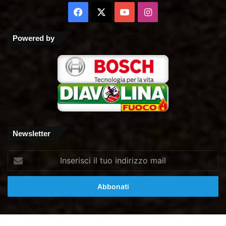
Facebook
X
You
Instagram
Tube
Powered by
Newsletter
Inserisci
il
tuo
indirizzo
mail