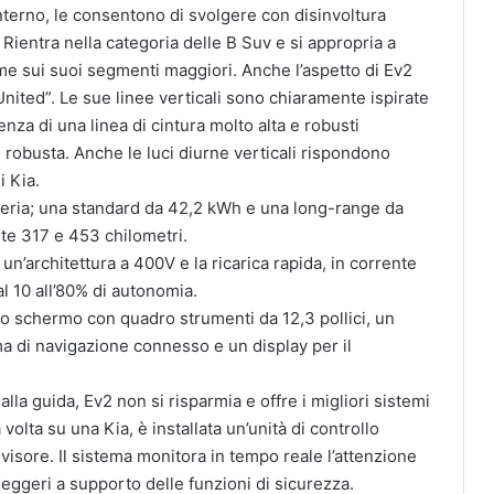
nterno, le consentono di svolgere con disinvoltura
. Rientra nella categoria delle B Suv e si appropria a
ime sui suoi segmenti maggiori. Anche l’aspetto di Ev2
United”. Le sue linee verticali sono chiaramente ispirate
senza di una linea di cintura molto alta e robusti
 robusta. Anche le luci diurne verticali rispondono
i Kia.
tteria; una standard da 42,2 kWh e una long-range da
te 317 e 453 chilometri.
n’architettura a 400V e la ricarica rapida, in corrente
l 10 all’80% di autonomia.
plo schermo con quadro strumenti da 12,3 pollici, un
ma di navigazione connesso e un display per il
lla guida, Ev2 non si risparmia e offre i migliori sistemi
 volta su una Kia, è installata un’unità di controllo
rovisore. Il sistema monitora in tempo reale l’attenzione
eggeri a supporto delle funzioni di sicurezza.