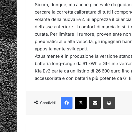
Sicura, dunque, ma anche piacevole da guidare.
cercare la corretta calibratura di tutti i compon
volante della nuova Ev2. Si apprezza il bilanci
dell’asse anteriore. Il comfort di marcia lo si 
curata. Per limitare il rumore, proveniente non
pneumatici alle alte velocità, gli ingegneri ha
appositamente sviluppati.
Attualmente è in produzione la versione standa
batteria long-range da 61 kWh e Gt-Line verra
Kia Ev2 parte da un listino di 26.600 euro fin
accessoriata e con batteria più potente da 61 
Facebook
X
Condividi via mail
Stampa
Condividi