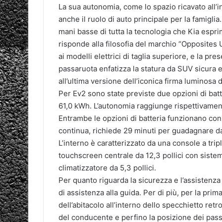
La sua autonomia, come lo spazio ricavato all’i
anche il ruolo di auto principale per la famiglia
mani basse di tutta la tecnologia che Kia espr
risponde alla filosofia del marchio “Opposites 
ai modelli elettrici di taglia superiore, e la pre
passaruota enfatizza la statura da SUV sicura e
all’ultima versione dell’iconica firma luminosa d
Per Ev2 sono state previste due opzioni di ba
61,0 kWh. L’autonomia raggiunge rispettivamen
Entrambe le opzioni di batteria funzionano con u
continua, richiede 29 minuti per guadagnare da
L’interno è caratterizzato da una console a tri
touchscreen centrale da 12,3 pollici con siste
climatizzatore da 5,3 pollici.
Per quanto riguarda la sicurezza e l’assistenza a
di assistenza alla guida. Per di più, per la prima
dell’abitacolo all’interno dello specchietto ret
del conducente e perfino la posizione dei pass