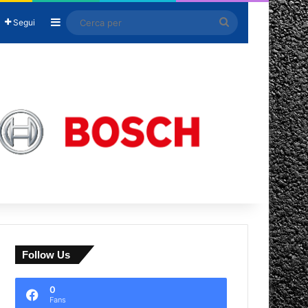
Barra laterale
Cerca
Segui
per
Follow Us
0
Fans