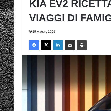
KIA EV2 RICETT
VIAGGI DI FAMI
25 Maggio 2026
Facebook
X
LinkedIn
Condividi via mail
Stampa