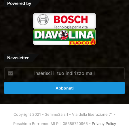
Powered by
Newsletter
Inserisci
il
tuo
indirizzo
mail
Copyright 2021 - 3emme2a srl - Via della liberazione 71 -
Peschiera Borromeo MI P.i. 05385720965 -
Privacy Policy