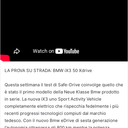
LA PROVA SU STRADA: BMW iX3 50 Xdrive
Questa settimana il test di Safe-Drive coinvolge quello che
è stato il primo modello della Neue Klasse Bmw prodotto
in serie. La nuova iX3 uno Sport Activity Vehicle
completamente elettrico che rispecchia fedelmente i più
recenti progressi tecnologici compiuti dal marchio
tedesco. Con il nuovo Bmw eDrive di sesta generazione
l’autonomia oltrepassa gli 800 km mentre la potenza