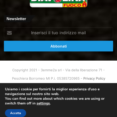
Newsletter
Inserisci
il
tuo
indirizzo
mail
Copyright 2021 - 3emme2a srl - Via della liberazione 71 -
Peschiera Borromeo MI P.i. 05385720965 -
Privacy Policy
Home
About
Info & Contatti
Usiamo i cookie per fornirti la miglior esperienza d'uso e
navigazione sul nostro sito web.
You can find out more about which cookies we are using or
Facebook
X
You
Instagram
switch them off in
settings
.
Tube
Accetta