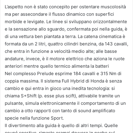
L’aspetto non è stato concepito per ostentare muscolosità
ma per assecondare il flusso dinamico con superfici
morbide e levigate. Le linee si sviluppano orizzontalmente
e la sensazione allo sguardo, confermata poi nella guida, è
di una vettura ben piantata a terra. La catena cinematica è
formata da un 2 litri, quattro cilindri benzina, da 143 cavalli,
che entra in funzione a velocità medio alte; alle basse
andature, invece, è il motore elettrico che aziona le ruote
anteriori mentre quello termico alimenta la batteri
Nel complesso Prelude esprime 184 cavalli e 315 Nm di
coppia massima. Il sistema Full Hybrid di Honda è senza
cambio e qui entra in gioco una inedita tecnologia: si
chiama S+Shift (p. esse plus scift), attivabile tramite un
pulsante, simula elettronicamente il comportamento di un
cambio a otto rapporti con tanto di sound amplificato
specie nella funzione Sport.
Il divertimento alla guida è quello di altri tempi. Quelle
coupé sportive, rimaste oramai davvero in poche sul