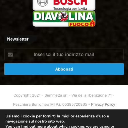
Newsletter
Inserisci
il
tuo
indirizzo
mail
Copyright 2021 - 3emme2a srl - Via della liberazione 71 -
Peschiera Borromeo MI P.i. 05385720965 -
Privacy Policy
Home
About
Info & Contatti
Usiamo i cookie per fornirti la miglior esperienza d'uso e
navigazione sul nostro sito web.
You can find out more about which cookies we are using or
Facebook
X
You
Instagram