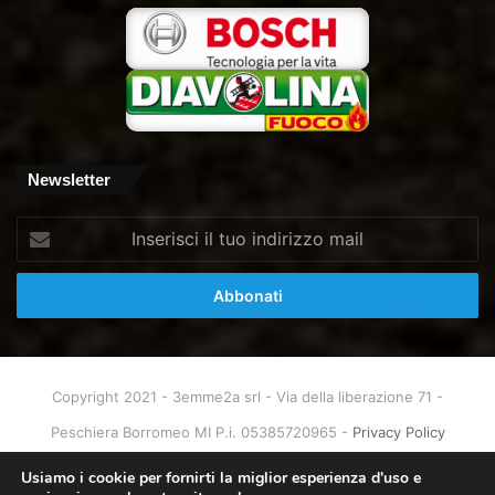
Newsletter
Inserisci
il
tuo
indirizzo
mail
Copyright 2021 - 3emme2a srl - Via della liberazione 71 -
Peschiera Borromeo MI P.i. 05385720965 -
Privacy Policy
Home
About
Info & Contatti
Usiamo i cookie per fornirti la miglior esperienza d'uso e