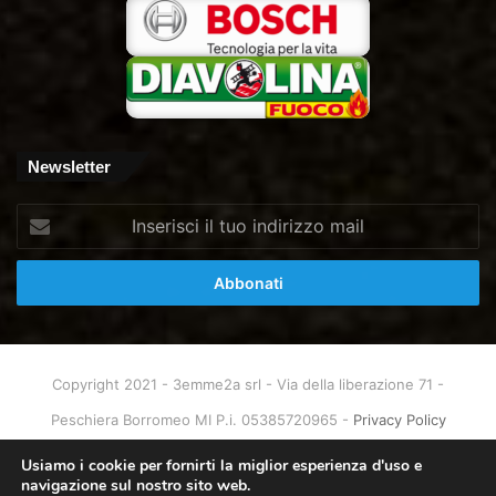
Newsletter
Inserisci
il
tuo
indirizzo
mail
Copyright 2021 - 3emme2a srl - Via della liberazione 71 -
Peschiera Borromeo MI P.i. 05385720965 -
Privacy Policy
Home
About
Info & Contatti
Usiamo i cookie per fornirti la miglior esperienza d'uso e
navigazione sul nostro sito web.