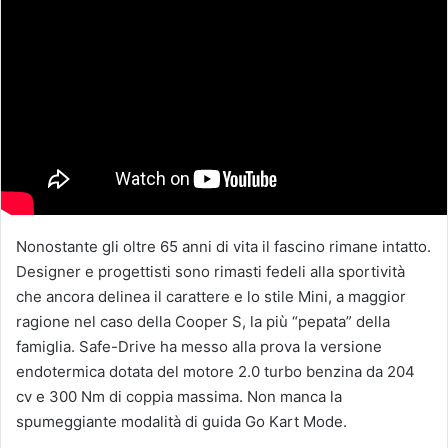
Nonostante gli oltre 65 anni di vita il fascino rimane intatto.
Designer e progettisti sono rimasti fedeli alla sportività
che ancora delinea il carattere e lo stile Mini, a maggior
ragione nel caso della Cooper S, la più “pepata” della
famiglia. Safe-Drive ha messo alla prova la versione
endotermica dotata del motore 2.0 turbo benzina da 204
cv e 300 Nm di coppia massima. Non manca la
spumeggiante modalità di guida Go Kart Mode.