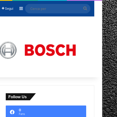
Barra laterale
Cerca
Segui
per
Follow Us
0
Fans