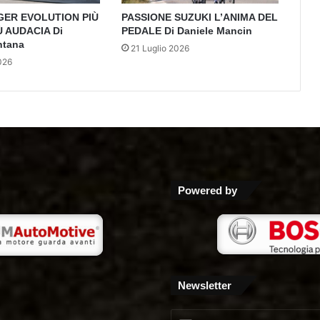
GER EVOLUTION PIÙ
PASSIONE SUZUKI L’ANIMA DEL
Ù AUDACIA Di
PEDALE Di Daniele Mancin
ntana
21 Luglio 2026
026
Powered by
Newsletter
Inserisci