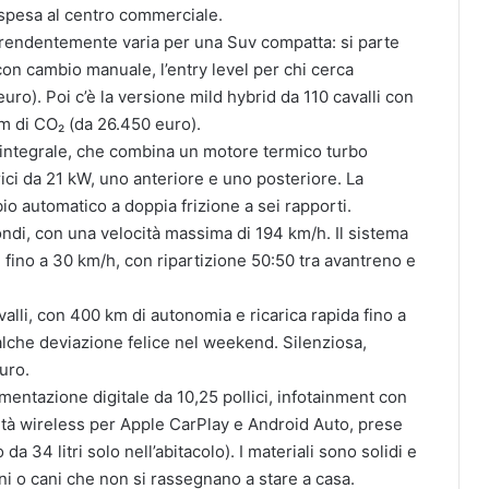
la spesa al centro commerciale.
rendentemente varia per una Suv compatta: si parte
i con cambio manuale, l’entry level per chi cerca
uro). Poi c’è la versione mild hybrid da 110 cavalli con
km di CO₂ (da 26.450 euro).
e integrale, che combina un motore termico turbo
rici da 21 kW, uno anteriore e uno posteriore. La
o automatico a doppia frizione a sei rapporti.
ndi, con una velocità massima di 194 km/h. Il sistema
 fino a 30 km/h, con ripartizione 50:50 tra avantreno e
valli, con 400 km di autonomia e ricarica rapida fino a
alche deviazione felice nel weekend. Silenziosa,
uro.
umentazione digitale da 10,25 pollici, infotainment con
ività wireless per Apple CarPlay e Android Auto, prese
 34 litri solo nell’abitacolo). I materiali sono solidi e
ini o cani che non si rassegnano a stare a casa.