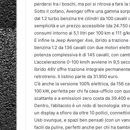
perdersi tra i boschi, ma poi si ritrova a fare 
Sotto il cofano, Avenger offre una gamma sorp
dal 1.2 turbo benzina tre cilindri da 100 cavall
semplicità e un prezzo accessibile (da 24.750 e
consumi intorno ai 5,1 litri per 100 km e 111 g/
E infine la Jeep Avenger 4xe, ibrido a trazion
benzina 1.2 da 136 cavalli con due motori elett
potenza complessiva è di 145 cavalli, con cambi
L’accelerazione 0-100 km/h avviene in 9,5 seco
ibrido 48V offre trazione integrale permanente
retrotreno. Il listino parte da 31.950 euro.
C’è anche la versione 100% elettrica, da 156 ca
100 kW, perfetta per chi fa casa-ufficio con qu
scattante e a emissioni zero costa da 39.400 e
Dentro, l’abitacolo è un nido di tecnologia: str
un display a sfioro da oltre 10 pollici, connett
Usb ovunque, e spazi ben pensati (con un vano da
facili da pulire, perfetti anche per chi ha bamb