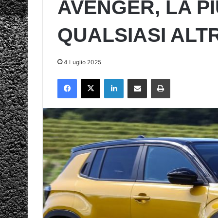
AVENGER, LA P
QUALSIASI ALT
4 Luglio 2025
Facebook
X
LinkedIn
Condividi via mail
Stampa