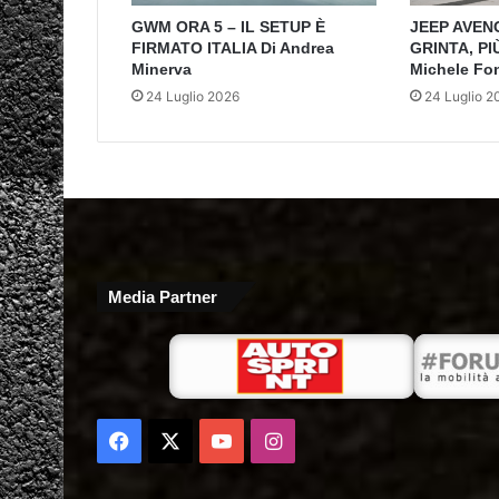
GWM ORA 5 – IL SETUP È
JEEP AVEN
FIRMATO ITALIA Di Andrea
GRINTA, PI
Minerva
Michele Fo
24 Luglio 2026
24 Luglio 2
Media Partner
Facebook
X
You
Instagram
Tube