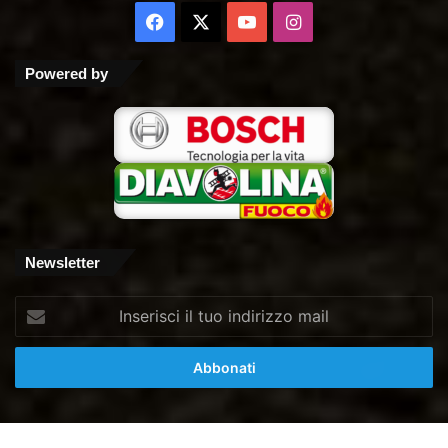
Facebook
X
You
Instagram
Tube
Powered by
Newsletter
Inserisci
il
tuo
indirizzo
mail