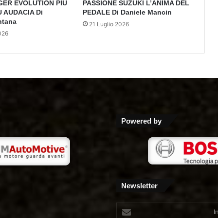
GER EVOLUTION PIÙ
PASSIONE SUZUKI L’ANIMA DEL
Ù AUDACIA Di
PEDALE Di Daniele Mancin
ntana
21 Luglio 2026
026
Powered by
Newsletter
Inserisci
il