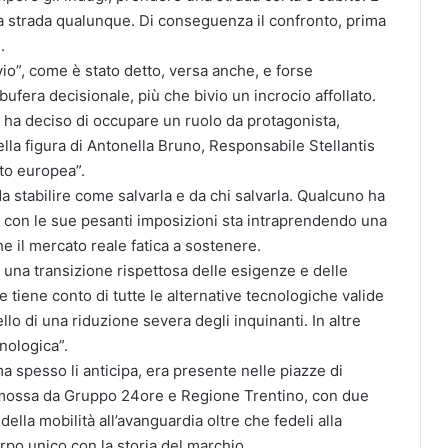
a strada qualunque. Di conseguenza il confronto, prima
.
io”, come è stato detto, versa anche, e forse
 bufera decisionale, più che bivio un incrocio affollato.
s, ha deciso di occupare un ruolo da protagonista,
lla figura di Antonella Bruno, Responsabile Stellantis
auto europea”.
da stabilire come salvarla e da chi salvarla. Qualcuno ha
e con le sue pesanti imposizioni sta intraprendendo una
he il mercato reale fatica a sostenere.
a una transizione rispettosa delle esigenze e delle
 tiene conto di tutte le alternative tecnologiche valide
o di una riduzione severa degli inquinanti. In altre
cnologica”.
 ma spesso li anticipa, era presente nelle piazze di
omossa da Gruppo 24ore e Regione Trentino, con due
lla mobilità all’avanguardia oltre che fedeli alla
corpo unico con la storia del marchio.