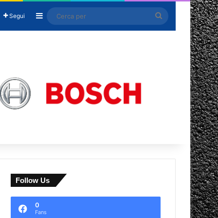
Barra laterale
Cerca
Segui
per
Follow Us
0
Fans