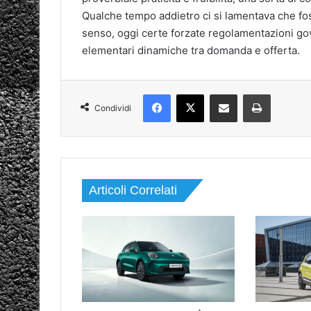
Qualche tempo addietro ci si lamentava che foss
senso, oggi certe forzate regolamentazioni gov
elementari dinamiche tra domanda e offerta.
Facebook
X
Condividi via mail
Stampa
Condividi
Articoli Correlati