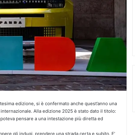
entesima edizione, si è confermato anche quest’anno una
internazionale. Alla edizione 2025 è stato dato il titolo:
si poteva pensare a una intestazione più diretta ed
mpere gli indugi, prendere una strada certa e subito. E’