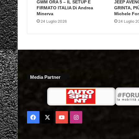
GWM ORA 5 – IL SETUP È
JEEP AVEN
FIRMATO ITALIA Di Andrea
GRINTA, PI
Minerva
Michele Fo
24 Luglio 2026
24 Luglio 2
Media Partner
Facebook
X
You
Instagram
Tube