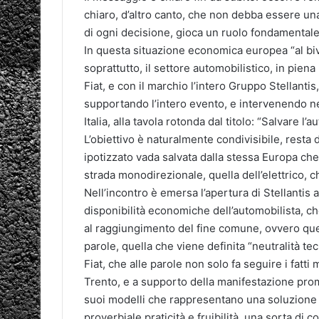
chiaro, d’altro canto, che non debba essere un
di ogni decisione, gioca un ruolo fondamentale
In questa situazione economica europea “al biv
soprattutto, il settore automobilistico, in piena
Fiat, e con il marchio l’intero Gruppo Stellanti
supportando l’intero evento, e intervenendo ne
Italia, alla tavola rotonda dal titolo: “Salvare l’
L’obiettivo è naturalmente condivisibile, resta 
ipotizzato vada salvata dalla stessa Europa ch
strada monodirezionale, quella dell’elettrico, c
Nell’incontro è emersa l’apertura di Stellantis 
disponibilità economiche dell’automobilista, che
al raggiungimento del fine comune, ovvero quell
parole, quella che viene definita “neutralità te
Fiat, che alle parole non solo fa seguire i fatti
Trento, e a supporto della manifestazione pr
suoi modelli che rappresentano una soluzione de
proverbiale praticità e fruibilità, una sorta di 