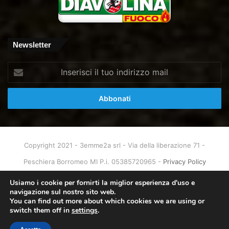
Newsletter
Inserisci
il
tuo
indirizzo
mail
Copyright 2021 - 3emme2a srl - Via della liberazione 71 -
Peschiera Borromeo MI P.i. 05385720965 -
Privacy Policy
Home
About
Info & Contatti
Usiamo i cookie per fornirti la miglior esperienza d'uso e
navigazione sul nostro sito web.
You can find out more about which cookies we are using or
Facebook
X
You
Instagram
switch them off in
settings
.
Tube