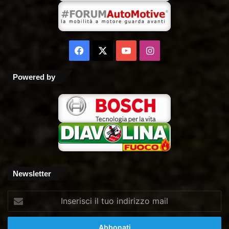
Facebook
X
You
Instagram
Tube
Powered by
Newsletter
Inserisci
il
tuo
indirizzo