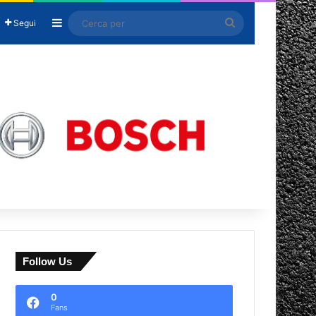
Barra laterale
Cerca
Segui
per
Follow Us
0
Fans