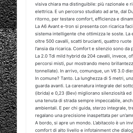
visiva chiara ma distinguibile: più razionale e ri
elettrica. E un percorso studiato ad arte, dal 
ritorno, per testare comfort, efficienza e dinam
La A6 Avant e-tron si presenta con ricarica faci
sistema intelligente che ottimizza le soste. L
oltre 500 cavalli, scatti brucianti, quattro ruot
l’ansia da ricarica. Comfort e silenzio sono da 
La 2.0 Tdi mild hybrid da 204 cavalli, invece, o
percorsi misti, pur mostrando meno brillantezza
tonnellate). In arrivo, comunque, un V6 3.0 dies
In comune? Tanto. La lunghezza di 5 metri, una
guarda avanti. La carenatura integrale del sott
(ibrida) e 0,23 (Bev) migliorano silenziosità ed
una tenuta di strada sempre impeccabile, anche
ambientali. E per chi guida, sterzo integrale, tr
regalano una precisione inaspettata per un’amm
A bordo, si apre un mondo. L’abitacolo è un invit
comfort di alto livello e infotainment che dialo