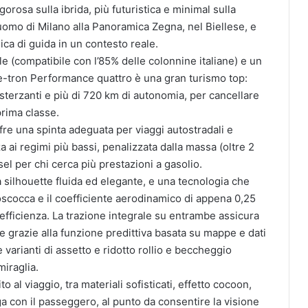
gorosa sulla ibrida, più futuristica e minimal sulla
Duomo di Milano alla Panoramica Zegna, nel Biellese, e
ica di guida in un contesto reale.
le (compatibile con l’85% delle colonnine italiane) e un
a e-tron Performance quattro è una gran turismo top:
e sterzanti e più di 720 km di autonomia, per cancellare
prima classe.
ffre una spinta adeguata per viaggi autostradali e
 ai regimi più bassi, penalizzata dalla massa (oltre 2
el per chi cerca più prestazioni a gasolio.
 silhouette fluida ed elegante, e una tecnologia che
oscocca e il coefficiente aerodinamico di appena 0,25
 efficienza. La trazione integrale su entrambe assicura
 grazie alla funzione predittiva basata su mappe e dati
e varianti di assetto e ridotto rollio e beccheggio
iraglia.
o al viaggio, tra materiali sofisticati, effetto cocoon,
ga con il passeggero, al punto da consentire la visione