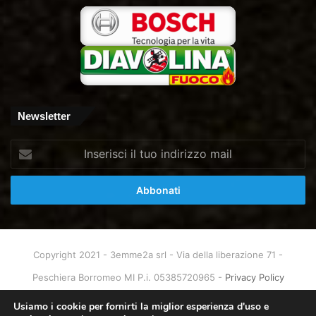
Newsletter
Inserisci
il
tuo
indirizzo
mail
Copyright 2021 - 3emme2a srl - Via della liberazione 71 -
Peschiera Borromeo MI P.i. 05385720965 -
Privacy Policy
Home
About
Info & Contatti
Usiamo i cookie per fornirti la miglior esperienza d'uso e