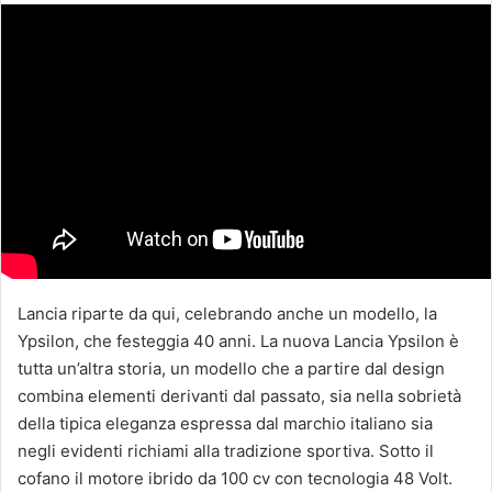
Lancia riparte da qui, celebrando anche un modello, la
Ypsilon, che festeggia 40 anni. La nuova Lancia Ypsilon è
tutta un’altra storia, un modello che a partire dal design
combina elementi derivanti dal passato, sia nella sobrietà
della tipica eleganza espressa dal marchio italiano sia
negli evidenti richiami alla tradizione sportiva. Sotto il
cofano il motore ibrido da 100 cv con tecnologia 48 Volt.