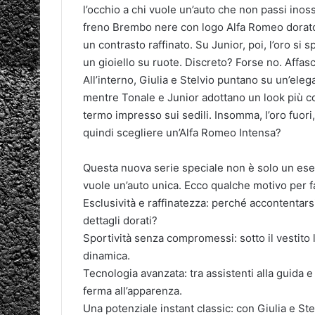
l’occhio a chi vuole un’auto che non passi inosse
freno Brembo nere con logo Alfa Romeo dorato 
un contrasto raffinato. Su Junior, poi, l’oro si 
un gioiello su ruote. Discreto? Forse no. Affa
All’interno, Giulia e Stelvio puntano su un’ele
mentre Tonale e Junior adottano un look più co
termo impresso sui sedili. Insomma, l’oro fuori
quindi scegliere un’Alfa Romeo Intensa?
Questa nuova serie speciale non è solo un eserc
vuole un’auto unica. Ecco qualche motivo per fa
Esclusività e raffinatezza: perché accontentar
dettagli dorati?
Sportività senza compromessi: sotto il vestito 
dinamica.
Tecnologia avanzata: tra assistenti alla guida e
ferma all’apparenza.
Una potenziale instant classic: con Giulia e St