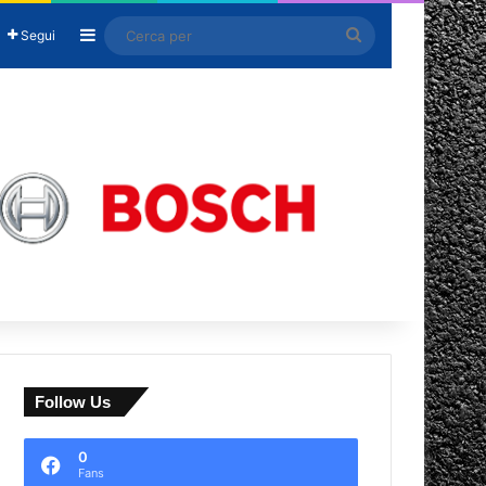
Barra laterale
Cerca
Segui
per
Follow Us
0
Fans