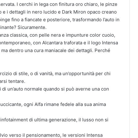
rvata. I cerchi in lega con finitura oro chiaro, le pinze
e i dettagli in nero lucido e Dark Miron opaco creano
spinge fino a fiancate e posteriore, trasformando l’auto in
scinante? Sicuramente.
ganza classica, con pelle nera e impunture color cuoio,
ntemporaneo, con Alcantara traforata e il logo Intensa
, ma dentro una cura maniacale dei dettagli. Perché
izio di stile, o di vanità, ma un’opportunità per chi
rsi tentare.
si di un’auto normale quando si può averne una con
luccicante, ogni Alfa rimane fedele alla sua anima
 infotainment di ultima generazione, il lusso non si
elvio verso il pensionamento, le versioni Intensa