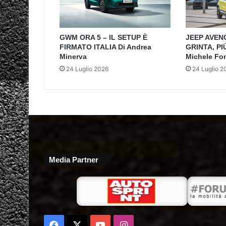
GWM ORA 5 – IL SETUP È
JEEP AVEN
FIRMATO ITALIA Di Andrea
GRINTA, PI
Minerva
Michele Fo
24 Luglio 2026
24 Luglio 2
Media Partner
Facebook
X
You
Instagram