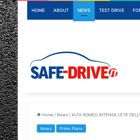
HOME
ABOUT
NEWS
TEST DRIVE
FO
Home
/
News
/
ALFA ROMEO INTENSA L’ETA’ DELL
News
Primo Piano