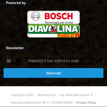
Powered by
Newsletter
Inserisci
il
tuo
indirizzo
mail
Copyright 2021 - 3emme2a srl - Via della liberazione 71 -
Peschiera Borromeo MI P.i. 05385720965 -
Privacy Policy