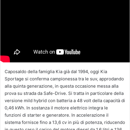
Caposaldo della famiglia Kia già dal 1994, oggi Kia
Sportage si conferma campionessa tra le suv, approdando
alla quinta generazione, in questa occasione messa alla
prova su strada da Safe-Drive. Si tratta in particolare della
versione mild hybrid con batteria a 48 volt della capacità di
0,46 kWh. In sostanza il motore elettrico integra le
funzioni di starter e generatore. In accelerazione il
sistema fornisce fino a 13,6 cv in più di potenza, riducendo
in questo caso il carico del motore diesel da 1,6 litri e 136