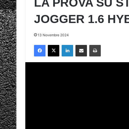
LA PROVA SU S
JOGGER 1.6 HY
13 Novembre 2024
Facebook
X
LinkedIn
Condividi via mail
Stampa