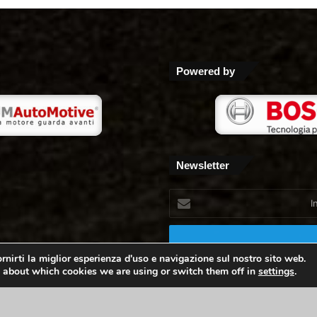
Powered by
Newsletter
Inserisci
il
tuo
indirizzo
mail
rnirti la miglior esperienza d'uso e navigazione sul nostro sito web.
 about which cookies we are using or switch them off in
settings
.
- Peschiera Borromeo MI P.i. 05385720965 -
Privacy Policy