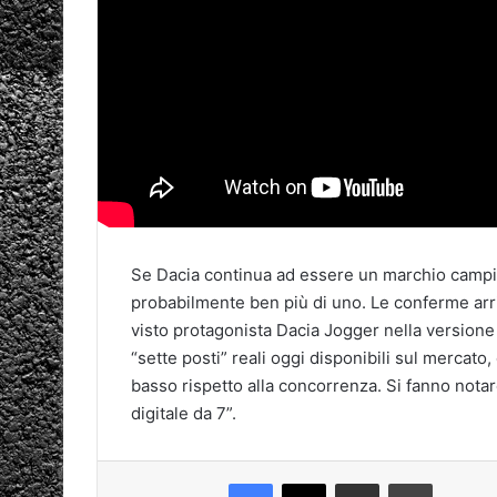
Se Dacia continua ad essere un marchio campio
probabilmente ben più di uno. Le conferme arri
visto protagonista Dacia Jogger nella versione 
“sette posti” reali oggi disponibili sul mercat
basso rispetto alla concorrenza. Si fanno notar
digitale da 7”.
Facebook
X
Condividi via mail
Stampa