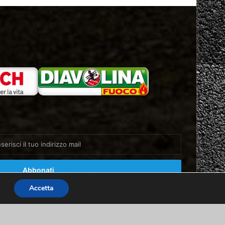
Accetta
Facebook
X
You
Instagram
Home
About
Info & Contatti