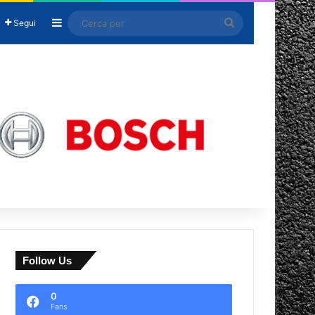
Barra laterale
Cerca
Segui
per
Follow Us
0
Fans