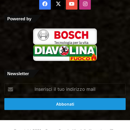
Facebook
X
You
Instagram
Tube
Powered by
Newsletter
Inserisci
il
tuo
indirizzo
mail