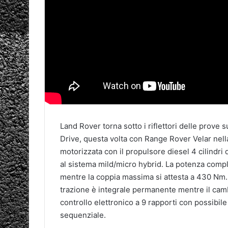
Land Rover torna sotto i riflettori delle prove s
Drive, questa volta con Range Rover Velar nell
motorizzata con il propulsore diesel 4 cilindri
al sistema mild/micro hybrid. La potenza compl
mentre la coppia massima si attesta a 430 Nm.
trazione è integrale permanente mentre il cam
controllo elettronico a 9 rapporti con possibil
sequenziale.