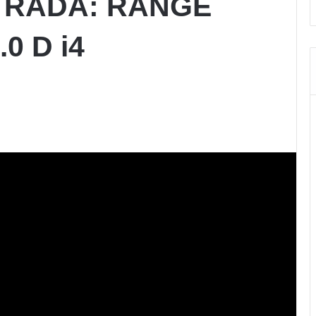
TRADA: RANGE
0 D i4