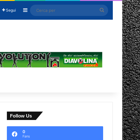
Barra laterale
Cerca
Segui
per
Follow Us
0
Fans