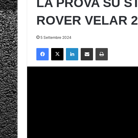
LA PROVA SU S
ROVER VELAR 2.
5 Settembre 2024
Facebook
X
LinkedIn
Condividi via mail
Stampa