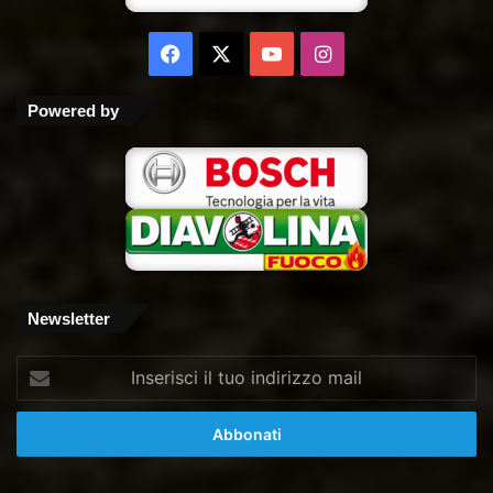
Facebook
X
You
Instagram
Tube
Powered by
Newsletter
Inserisci
il
tuo
indirizzo
mail