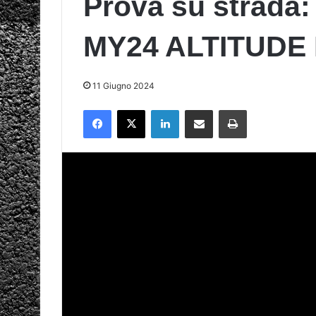
Prova su strad
MY24 ALTITUDE
11 Giugno 2024
Facebook
X
LinkedIn
Condividi via mail
Stampa