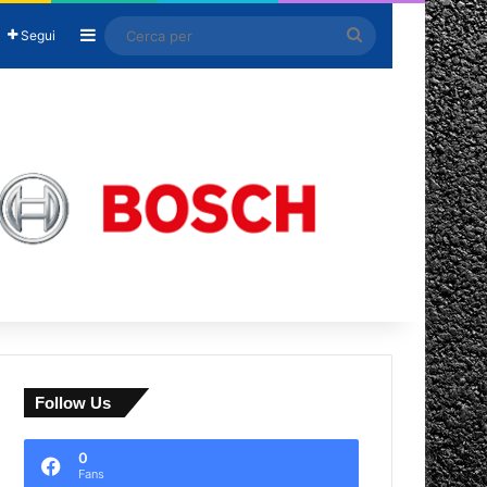
Barra laterale
Cerca
Segui
per
Follow Us
0
Fans