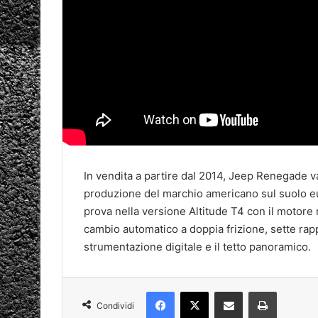
In vendita a partire dal 2014, Jeep Renegade v
produzione del marchio americano sul suolo eu
prova nella versione Altitude T4 con il motore 
cambio automatico a doppia frizione, sette rapp
strumentazione digitale e il tetto panoramico.
Facebook
X
Condividi via mail
Stampa
Condividi