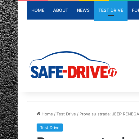
HOME
ABOUT
NEWS
TEST DRIVE
FO
Home
/
Test Drive
/
Prova su strada: JEEP RENE
Test Drive