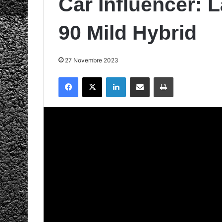
Car Influencer: 
90 Mild Hybrid
27 Novembre 2023
Facebook
X
LinkedIn
Condividi via mail
Stampa