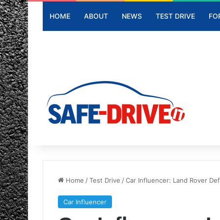
HOME
ABOUT
NEWS
TEST DRIVE
FO
Home
/
Test Drive
/
Car Influencer: Land Rover De
Car Influencer