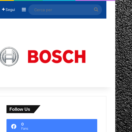
Barra laterale
Cerca
Segui
per
Follow Us
0
Fans