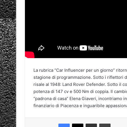
La rubrica “Car Influencer per un giorno” rito
stagione di programmazione. Sotto i riflettori
risale al 1948: Land Rover Defender. Sotto il c
potenza di 147 cv e 500 Nm di coppia. Il cambi
“padrona di casa” Elena Giaveri, incontriamo i
finanziario di Piacenza e inguaribile appassiona
Facebook
X
Condividi via mail
Stampa