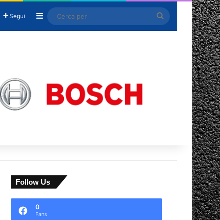
Barra laterale
Cerca
Segui
per
Follow Us
0
Fans