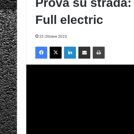
Prova su strada
Full electric
23 Ottobre 2023
Facebook
X
LinkedIn
Condividi via mail
Stampa