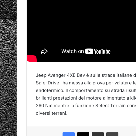
Jeep Avenger 4XE Bev è sulle strade italiane da
Safe-Drive l’ha messa alla prova per valutare l
endotermico. Il comportamento su strada risult
brillanti prestazioni del motore alimentato a k
260 Nm mentre la funzione Select Terrain conse
diversi terreni.
Facebook
X
Condividi via mail
Stampa