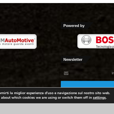
Powered by
Newsletter
Inserisci
il
tuo
indirizzo
mail
rnirti la miglior esperienza d'uso e navigazione sul nostro sito web.
 about which cookies we are using or switch them off in
settings
.
- Peschiera Borromeo MI P.i. 05385720965 -
Privacy Policy