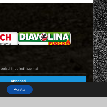
Accetta
Facebook
X
You
Instagram
Home
About
Info & Contatti