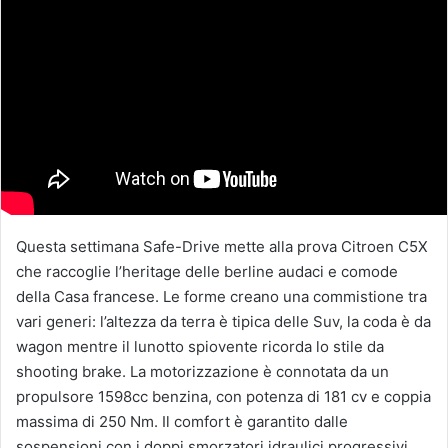
Questa settimana Safe-Drive mette alla prova Citroen C5X
che raccoglie l’heritage delle berline audaci e comode
della Casa francese. Le forme creano una commistione tra
vari generi: l’altezza da terra è tipica delle Suv, la coda è da
wagon mentre il lunotto spiovente ricorda lo stile da
shooting brake. La motorizzazione è connotata da un
propulsore 1598cc benzina, con potenza di 181 cv e coppia
massima di 250 Nm. Il comfort è garantito dalle
sospensioni con i doppi smorzatori idraulici progressivi.