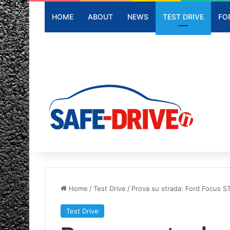
HOME
ABOUT
NEWS
TEST DRIVE
FO
Home
/
Test Drive
/
Prova su strada: Ford Focus S
Test Drive