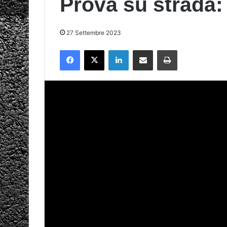
Prova su strada
27 Settembre 2023
Facebook
X
LinkedIn
Condividi via mail
Stampa