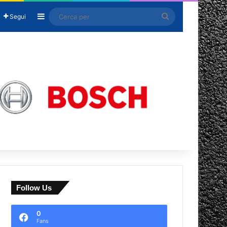
Barra laterale
Cerca
Segui
per
Follow Us
0
Fans