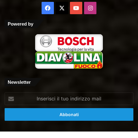
Facebook
X
You
Instagram
Tube
Powered by
Newsletter
Inserisci
il
tuo
indirizzo
mail