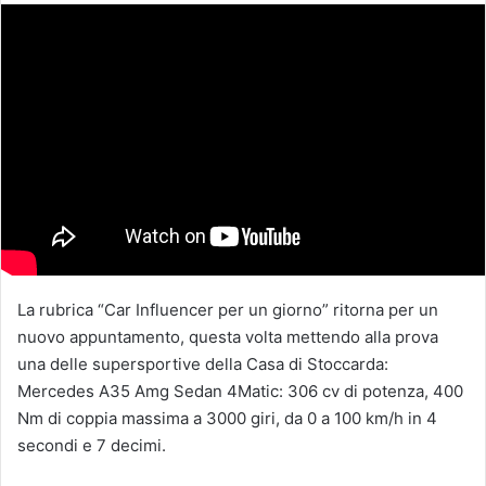
La rubrica “Car Influencer per un giorno” ritorna per un
nuovo appuntamento, questa volta mettendo alla prova
una delle supersportive della Casa di Stoccarda:
Mercedes A35 Amg Sedan 4Matic: 306 cv di potenza, 400
Nm di coppia massima a 3000 giri, da 0 a 100 km/h in 4
secondi e 7 decimi.