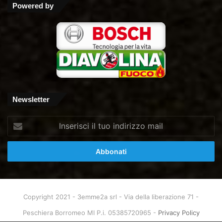
Powered by
Newsletter
Inserisci
il
tuo
indirizzo
mail
Copyright 2021 - 3emme2a srl - Via della liberazione 71 -
Peschiera Borromeo MI P.i. 05385720965 -
Privacy Policy