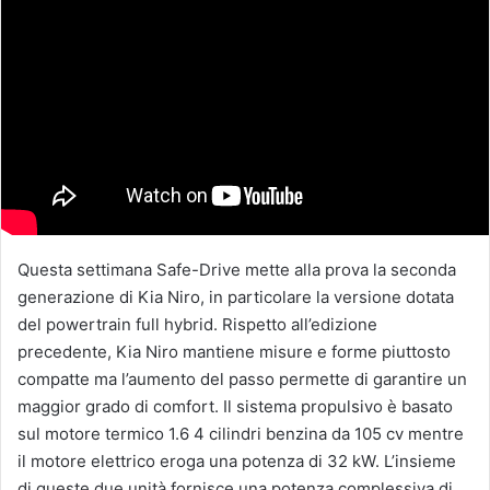
Questa settimana Safe-Drive mette alla prova la seconda
generazione di Kia Niro, in particolare la versione dotata
del powertrain full hybrid. Rispetto all’edizione
precedente, Kia Niro mantiene misure e forme piuttosto
compatte ma l’aumento del passo permette di garantire un
maggior grado di comfort. Il sistema propulsivo è basato
sul motore termico 1.6 4 cilindri benzina da 105 cv mentre
il motore elettrico eroga una potenza di 32 kW. L’insieme
di queste due unità fornisce una potenza complessiva di