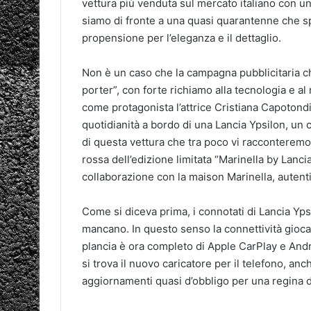
vettura più venduta sul mercato italiano con u
siamo di fronte a una quasi quarantenne che 
propensione per l’eleganza e il dettaglio.
Non è un caso che la campagna pubblicitaria ch
porter”, con forte richiamo alla tecnologia e a
come protagonista l’attrice Cristiana Capotondi
quotidianità a bordo di una Lancia Ypsilon, un 
di questa vettura che tra poco vi racconteremo
rossa dell’edizione limitata “Marinella by Lanci
collaborazione con la maison Marinella, autentic
Come si diceva prima, i connotati di Lancia Yp
mancano. In questo senso la connettività gioca 
plancia è ora completo di Apple CarPlay e Andr
si trova il nuovo caricatore per il telefono, anc
aggiornamenti quasi d’obbligo per una regina de