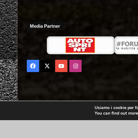
Media Partner
Facebook
X
You
Instagram
Tube
Usiamo i cookie per fo
You can find out more
Copyright 2021 - 3emme2a srl - Via della liberazione 71 