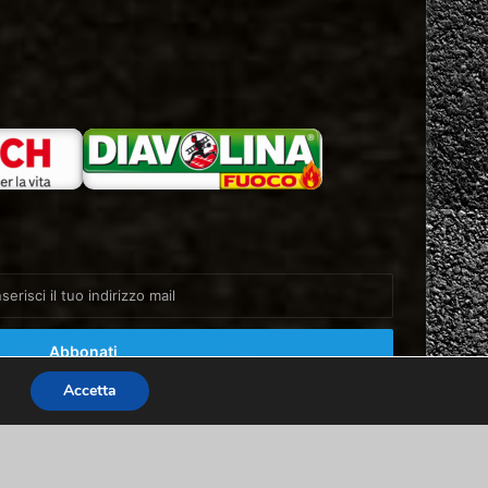
Accetta
Facebook
X
You
Instagram
Home
About
Info & Contatti
Tube