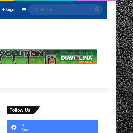
Barra laterale
Cerca
Segui
per
Follow Us
0
Fans