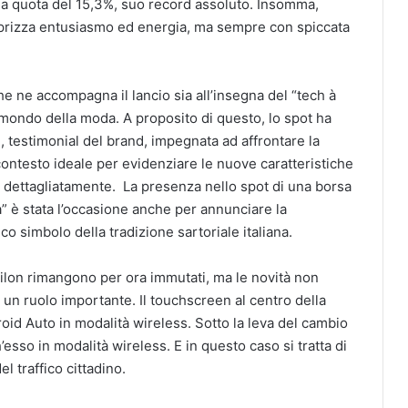
na quota del 15,3%, suo record assoluto. Insomma,
sprizza entusiasmo ed energia, ma sempre con spiccata
e ne accompagna il lancio sia all’insegna del “tech à
l mondo della moda. A proposito di questo, lo spot ha
, testimonial del brand, impegnata ad affrontare la
contesto ideale per evidenziare le nuove caratteristiche
 dettagliatamente. La presenza nello spot di una borsa
a” è stata l’occasione anche per annunciare la
o simbolo della tradizione sartoriale italiana.
silon rimangono per ora immutati, ma le novità non
un ruolo importante. Il touchscreen al centro della
oid Auto in modalità wireless. Sotto la leva del cambio
h’esso in modalità wireless. E in questo caso si tratta di
l traffico cittadino.