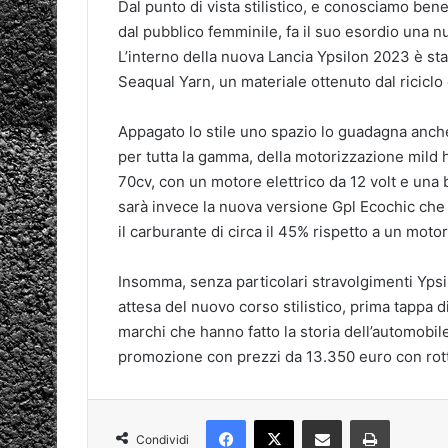
Dal punto di vista stilistico, e conosciamo be
dal pubblico femminile, fa il suo esordio una n
L’interno della nuova Lancia Ypsilon 2023 è sta
Seaqual Yarn, un materiale ottenuto dal riciclo 
Appagato lo stile uno spazio lo guadagna anche 
per tutta la gamma, della motorizzazione mild h
70cv, con un motore elettrico da 12 volt e una ba
sarà invece la nuova versione Gpl Ecochic che L
il carburante di circa il 45% rispetto a un moto
Insomma, senza particolari stravolgimenti Ypsil
attesa del nuovo corso stilistico, prima tappa d
marchi che hanno fatto la storia dell’automobil
promozione con prezzi da 13.350 euro con rot
Facebook
X
Condividi via mail
Stampa
Condividi