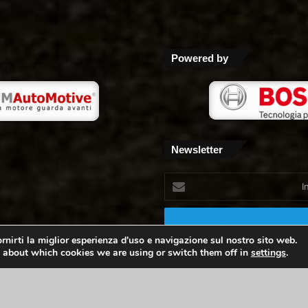
Powered by
Newsletter
Inserisci
il
tuo
indirizzo
mail
rnirti la miglior esperienza d'uso e navigazione sul nostro sito web.
 about which cookies we are using or switch them off in
settings
.
- Peschiera Borromeo MI P.i. 05385720965 -
Privacy Policy