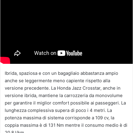
Ibrida, spaziosa e con un bagagliaio abbastanza ampio
anche se leggermente meno capiente rispetto alla
versione precedente. La Honda Jazz Crosstar, anche in
versione ibrida, mantiene la carrozzeria da monovolume
per garantire il miglior comfort possibile ai passeggeri. La
lunghezza complessiva supera di poco i 4 metri. La
potenza massima di sistema corrisponde a 109 cv, la
coppia massima è di 131 Nm mentre il consumo medio è di
20,8 l/km.