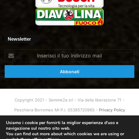
Newsletter
Inserisci
il
tuo
indirizzo
mail
Copyright 2021 - 3emme2a srl - Via della liberazione 71 -
Peschiera Borromeo MI P.i. 05385720965 -
Privacy Policy
Home
About
Info & Contatti
Usiamo i cookie per fornirti la miglior esperienza d'uso e
navigazione sul nostro sito web.
You can find out more about which cookies we are using or
Facebook
X
You
Instagram