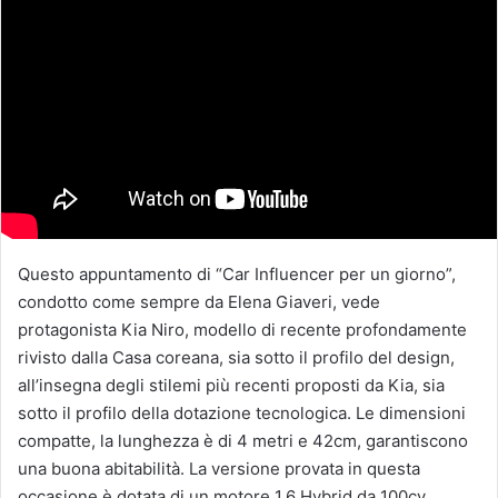
Questo appuntamento di “Car Influencer per un giorno”,
condotto come sempre da Elena Giaveri, vede
protagonista Kia Niro, modello di recente profondamente
rivisto dalla Casa coreana, sia sotto il profilo del design,
all’insegna degli stilemi più recenti proposti da Kia, sia
sotto il profilo della dotazione tecnologica. Le dimensioni
compatte, la lunghezza è di 4 metri e 42cm, garantiscono
una buona abitabilità. La versione provata in questa
occasione è dotata di un motore 1.6 Hybrid da 100cv,