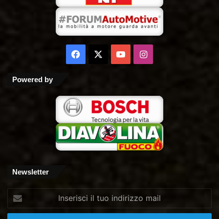
Facebook
X
You
Instagram
Tube
Powered by
Newsletter
Inserisci
il
tuo